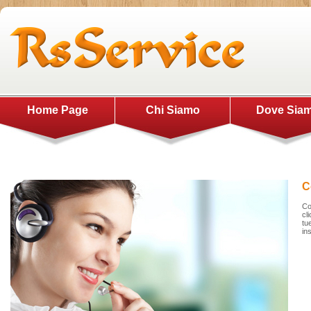
Home Page
Chi Siamo
Dove Sia
C
Co
cl
tu
in