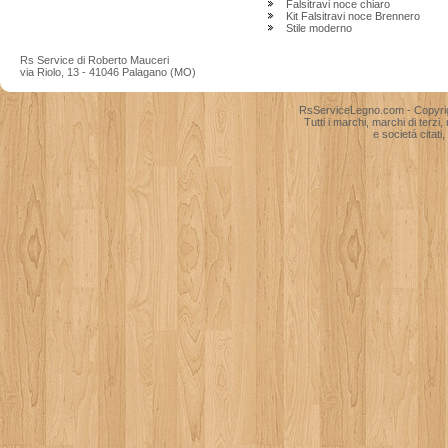
Falsitravi noce chiaro
Kit Falsitravi noce Brennero
Stile moderno
Rs Service di Roberto Mauceri
via Riolo, 13 - 41046 Palagano (MO)
RsServiceLegno.com - Copyright 
Tutti i marchi, marchi di terzi
e societá citati, 