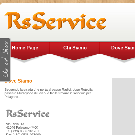
Home Page
Chi Siamo
Dove Sia
Dove Siamo
Seguendo la strada che porta al passo Radici, dopo Roteglia,
passato Muraglione di Baiso, é facile trovare lo svincolo per
Palagano...
Via Riolo, 13
41046 Palagano (MO)
Tel (+39) 0536-961707
Fax (+39) 0536-077069