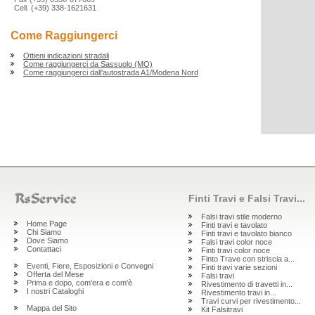
Cell. (+39) 338-1621631
Come Raggiungerci
Ottieni indicazioni stradali
Come raggiungerci da Sassuolo (MO)
Come raggiungerci dall'autostrada A1/Modena Nord
Finti Travi e Falsi Travi...
Falsi travi stile moderno
Home Page
Finti travi e tavolato
Chi Siamo
Finti travi e tavolato bianco
Dove Siamo
Falsi travi color noce
Contattaci
Finti travi color noce
Finto Trave con striscia a...
Eventi, Fiere, Esposizioni e Convegni
Finti travi varie sezioni
Offerta del Mese
Falsi travi
Prima e dopo, com'era e com'è
Rivestimento di travetti in...
I nostri Cataloghi
Rivestimento travi in...
Travi curvi per rivestimento...
Mappa del Sito
Kit Falsitravi