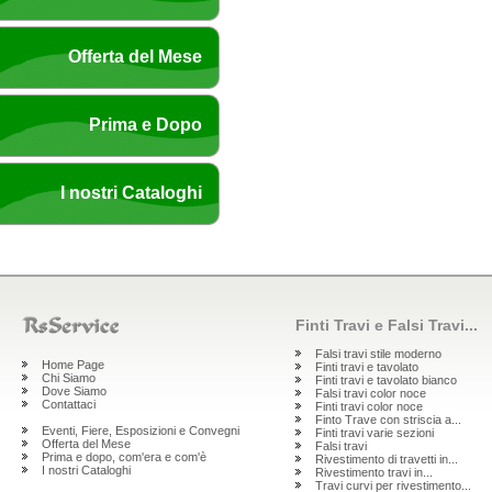
Offerta del Mese
Prima e Dopo
I nostri Cataloghi
Finti Travi e Falsi Travi...
Falsi travi stile moderno
Home Page
Finti travi e tavolato
Chi Siamo
Finti travi e tavolato bianco
Dove Siamo
Falsi travi color noce
Contattaci
Finti travi color noce
Finto Trave con striscia a...
Eventi, Fiere, Esposizioni e Convegni
Finti travi varie sezioni
Offerta del Mese
Falsi travi
Prima e dopo, com'era e com'è
Rivestimento di travetti in...
I nostri Cataloghi
Rivestimento travi in...
Travi curvi per rivestimento...