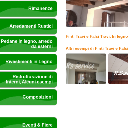
Rimanenze
Arredamenti Rustici
Finti Travi e Falsi Travi, In legn
Pedane in legno, arredo
da esterni
Altri esempi di Finti Travi e Fals
Rivestimenti in Legno
Ristrutturazione di
Interni, Alcuni esempi
Composizioni
Eventi & Fiere