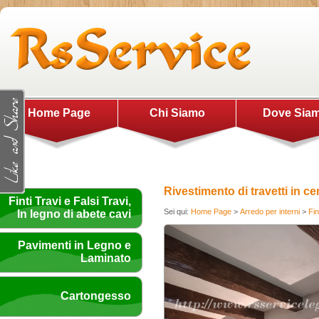
Home Page
Chi Siamo
Dove Sia
Rivestimento di travetti in c
Finti Travi e Falsi Travi,
Sei qui:
Home Page
>
Arredo per interni
>
Fin
In legno di abete cavi
Pavimenti in Legno e
Laminato
Cartongesso