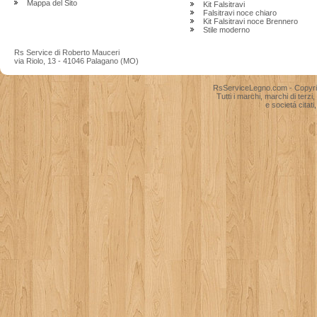
Mappa del Sito
Kit Falsitravi
Falsitravi noce chiaro
Kit Falsitravi noce Brennero
Stile moderno
Rs Service di Roberto Mauceri
via Riolo, 13 - 41046 Palagano (MO)
RsServiceLegno.com - Copyright
Tutti i marchi, marchi di terzi
e societá citati,