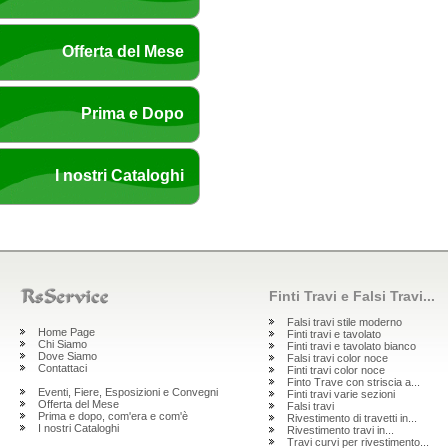
Offerta del Mese
Prima e Dopo
I nostri Cataloghi
Finti Travi e Falsi Travi...
Falsi travi stile moderno
Home Page
Finti travi e tavolato
Chi Siamo
Finti travi e tavolato bianco
Dove Siamo
Falsi travi color noce
Contattaci
Finti travi color noce
Finto Trave con striscia a...
Eventi, Fiere, Esposizioni e Convegni
Finti travi varie sezioni
Offerta del Mese
Falsi travi
Prima e dopo, com'era e com'è
Rivestimento di travetti in...
I nostri Cataloghi
Rivestimento travi in...
Travi curvi per rivestimento...