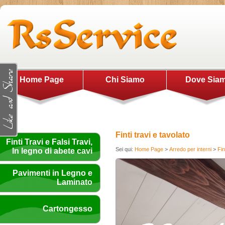
Home Page
Chi Siamo
Dove Sia
Finti travi e tavolato
Finti Travi e Falsi Travi,
Sei qui:
Home Page
>
Arredo per interni
>
Fin
In legno di abete cavi
Pavimenti in Legno e
Laminato
Cartongesso