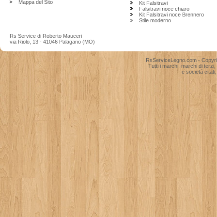
Mappa del Sito
Kit Falsitravi
Falsitravi noce chiaro
Kit Falsitravi noce Brennero
Stile moderno
Rs Service di Roberto Mauceri
via Riolo, 13 - 41046 Palagano (MO)
RsServiceLegno.com - Copyright
Tutti i marchi, marchi di terzi
e societá citati,