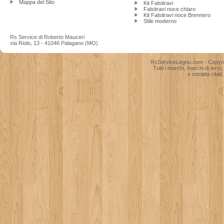
Mappa del Sito
Kit Falsitravi
Falsitravi noce chiaro
Kit Falsitravi noce Brennero
Stile moderno
Rs Service di Roberto Mauceri
via Riolo, 13 - 41046 Palagano (MO)
RsServiceLegno.com - Copyright
Tutti i marchi, marchi di terzi
e societá citati,