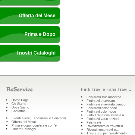
Offerta del Mese
Prima e Dopo
I nostri Cataloghi
Finti Travi e Falsi Travi...
Falsi travi stile moderno
Home Page
Finti travi e tavolato
Chi Siamo
Finti travi e tavolato bianco
Dove Siamo
Falsi travi color noce
Contattaci
Finti travi color noce
Finto Trave con striscia a...
Eventi, Fiere, Esposizioni e Convegni
Finti travi varie sezioni
Offerta del Mese
Falsi travi
Prima e dopo, com'era e com'è
Rivestimento di travetti in...
I nostri Cataloghi
Rivestimento travi in...
Travi curvi per rivestimento...