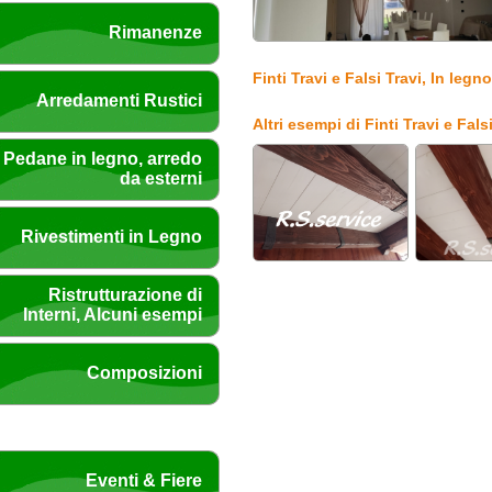
Rimanenze
Finti Travi e Falsi Travi, In legn
Arredamenti Rustici
Altri esempi di Finti Travi e Fals
Pedane in legno, arredo
da esterni
Rivestimenti in Legno
Ristrutturazione di
Interni, Alcuni esempi
Composizioni
Eventi & Fiere