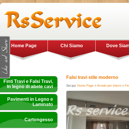
Home Page
Chi Siamo
Dove Sia
Falsi travi stile moderno
Finti Travi e Falsi Travi,
Sei qui:
Home Page
>
Arredo per interni
>
Fin
In legno di abete cavi
Pavimenti in Legno e
Laminato
Cartongesso